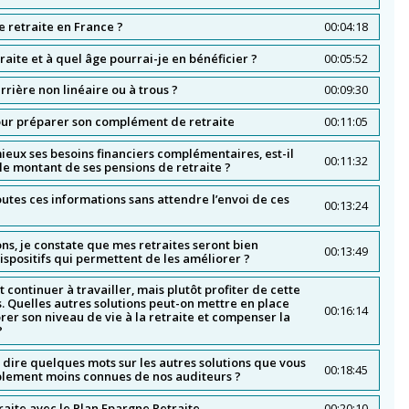
e retraite en France ?
00:04:18
aite et à quel âge pourrai-je en bénéficier ?
00:05:52
rrière non linéaire ou à trous ?
00:09:30
pour préparer son complément de retraite
00:11:05
ux ses besoins financiers complémentaires, est-il
00:11:32
 le montant de ses pensions de retraite ?
toutes ces informations sans attendre l’envoi de ces
00:13:24
ons, je constate que mes retraites seront bien
00:13:49
 dispositifs qui permettent de les améliorer ?
continuer à travailler, mais plutôt profiter de cette
us. Quelles autres solutions peut-on mettre en place
00:16:14
rer son niveau de vie à la retraite et compenser la
?
ire quelques mots sur les autres solutions que vous
00:18:45
blement moins connues de nos auditeurs ?
raite avec le Plan Epargne Retraite
00:20:10