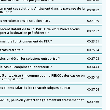
mment ces solutions s’intègrent dans le paysage de la
00:20:32
 Bruno ?
s retraites dans la solution PER ?
00:21:29
 récent datant de la Loi PACTE de 2019. Pouvez-vous
00:22:32
port à la situation précédente ?
ement le fonctionnement du PER ?
00:23:51
trats retraite ?
00:25:34
us en détail les solutions entreprise ?
00:27:08
e cas du conjoint collaborateur ?
00:34:43
de 5 ans, existe-t-il comme pour le PERCOL des cas où on
00:35:49
 anticipation ?
 clients salariés les caractéristiques du PER
00:37:04
ividuel, peut-on y affecter également intéressement et
00:37:56