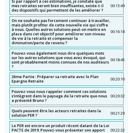
Si par rapport à ces estimations, je constate que
mes retraites seront bien insuffisantes, existe-t-il
00:13:49
des dispositifs qui permettent de les améliorer ?
On ne souhaite pas forcement continuer à travailler,
mais plutôt profiter de cette nouvelle vie qui s’offre
à nous. Quelles autres solutions peut-on mettre en
00:16:14
place dans cet objectif pour améliorer son niveau
de vie à la retraite et compenser la
diminution/perte de revenu ?
Pouvez-vous également nous dire quelques mots
sur les autres solutions que vous avez évoqué, qui
00:18:45
sont probablement moins connues de nos auditeurs
?
3ème Partie : Préparer sa retraite avec le Plan
00:20:10
Epargne Retraite
Pouvez-vous nous rappeler comment ces solutions
s’intègrent dans le paysage de la retraite que nous
00:20:32
a présenté Bruno ?
Quels peuvent être les acteurs retraites dans la
00:21:29
solution PER ?
Le PER est encore un produit récent datant de la Loi
PACTE de 2019. Pouvez-vous présenter son apport
00:22:32