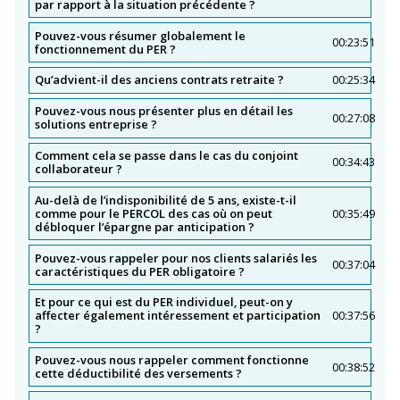
par rapport à la situation précédente ?
Pouvez-vous résumer globalement le
00:23:51
fonctionnement du PER ?
Qu’advient-il des anciens contrats retraite ?
00:25:34
Pouvez-vous nous présenter plus en détail les
00:27:08
solutions entreprise ?
Comment cela se passe dans le cas du conjoint
00:34:43
collaborateur ?
Au-delà de l’indisponibilité de 5 ans, existe-t-il
comme pour le PERCOL des cas où on peut
00:35:49
débloquer l’épargne par anticipation ?
Pouvez-vous rappeler pour nos clients salariés les
00:37:04
caractéristiques du PER obligatoire ?
Et pour ce qui est du PER individuel, peut-on y
affecter également intéressement et participation
00:37:56
?
Pouvez-vous nous rappeler comment fonctionne
00:38:52
cette déductibilité des versements ?