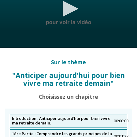
Comment organiser mon patrimoine en fonction de ma
situation familiale ?
0
seconds
of
Sur le thème
0
seconds
"Anticiper aujourd’hui pour bien
vivre ma retraite demain"
Choisissez un chapitre
Introduction : Anticiper aujourd’hui pour bien vivre
00:00:00
ma retraite demain.
1ère Partie : Comprendre les grands principes de la
00:01:37