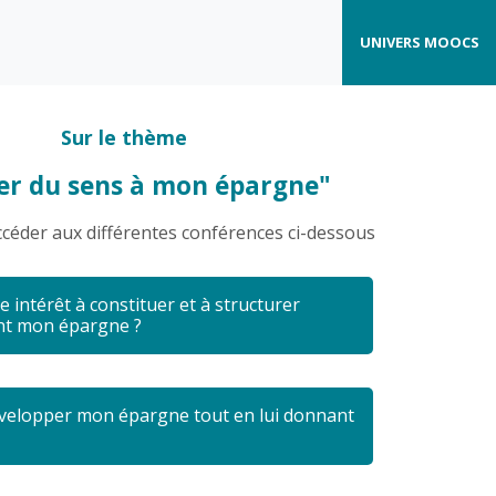
UNIVERS MOOCS
Sur le thème
r du sens à mon épargne"
céder aux différentes conférences ci-dessous
e intérêt à constituer et à structurer
nt mon épargne ?
 familiale ?
elopper mon épargne tout en lui donnant