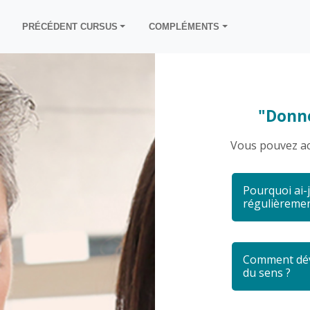
S
PRÉCÉDENT CURSUS
COMPLÉMENTS
Anticiper aujourd’hui pour bien vivre ma retraite demain
Vidéos complémentaires
Quelles stratégies pour transmettre mon patrimoine privé ?
Webconférences exceptionnelles
"Donne
Stratégies retraite : les clés pour chercher à l'optimiser
Vous pouvez ac
Donner du sens à mon épargne
Pourquoi ai-j
Mon contrat d’assurance-vie au quotidien
régulièreme
Comment organiser mon patrimoine en fonction de ma situation
Comment dév
du sens ?