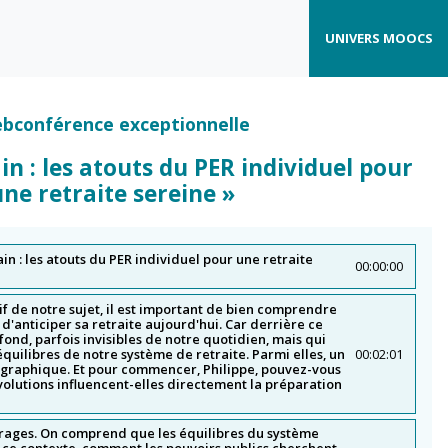
UNIVERS MOOCS
bconférence exceptionnelle
n : les atouts du PER individuel pour
une retraite sereine »
n : les atouts du PER individuel pour une retraite
00:00:00
if de notre sujet, il est important de bien comprendre
 d'anticiper sa retraite aujourd'hui. Car derrière ce
 familiale ?
e fond, parfois invisibles de notre quotidien, mais qui
uilibres de notre système de retraite. Parmi elles, un
00:02:01
mographique. Et pour commencer, Philippe, pouvez-vous
volutions influencent-elles directement la préparation
irages. On comprend que les équilibres du système