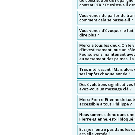
de constitution de l'épargne
contrat PER ? Et existe-t-il d
Vous venez de parler de trans
comment cela se passe-t-il ?
Vous venez d'évoquer le fait
dire plus ?
Merci à tous les deux. On le 
d'investissement joue un rôle
Poursuivons maintenant avec 
au versement des primes : la 
Très intéressant ! Mais alor
ses impôts chaque année ?
Des évolutions significatives 
avez-vous un message clé ?
Merci Pierre-Etienne de toute
accessible à tous, Philippe ?
Nous sommes donc dans une lo
Pierre-Etienne, est-il bloqué 
Et si je n'entre pas dans les
est-elle versée ?