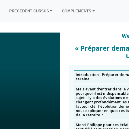
S
PRÉCÉDENT CURSUS
COMPLÉMENTS
Anticiper aujourd’hui pour bien vivre ma retraite demain
Vidéos complémentaires
We
Quelles stratégies pour transmettre mon patrimoine privé ?
Webconférences exceptionnelles
« Préparer demai
Stratégies retraite : les clés pour chercher à l'optimiser
Donner du sens à mon épargne
Introduction - Préparer demai
sereine
Mon contrat d’assurance-vie au quotidien
Mais avant d'entrer dans le v
pourquoi il est indispensable
Comment organiser mon patrimoine en fonction de ma situation
sujet, il y a des évolutions d
changent profondément les éq
facteur clé : l'évolution dé
nous expliquer en quoi ces é
de la retraite ?
Merci Philippe pour ces écla