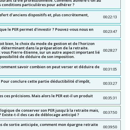
 durant la vie professionnelle. Comment adhère-t-on au
es conditions particulières pour adhérer ?
fert d'anciens dispositifs et, plus concrètement,
00:22:13
 que le PER permet d'investir ? Pouvez-vous nous en
00:23:47
voit bien, le choix du mode de gestion et de l'horizon
 déterminant dans la préparation de la retraite.
00:28:27
vous Pierre-Etienne, sur un autre aspect important lié
possibilité de déduire de son imposition.
s comment savoir combien on peut verser et déduire de
00:31:05
! Pour conclure cette partie déductibilité d'impôt,
00:33:27
s ces précisions. Mais alors le PER est-il un produit
00:35:31
gique de conserver son PER jusqu'à la retraite mais,
00:37:50
? Existe-t-il des cas de déblocage anticipé ?
 cas de sortie anticipée, comment mon épargne retraite
00:39:50