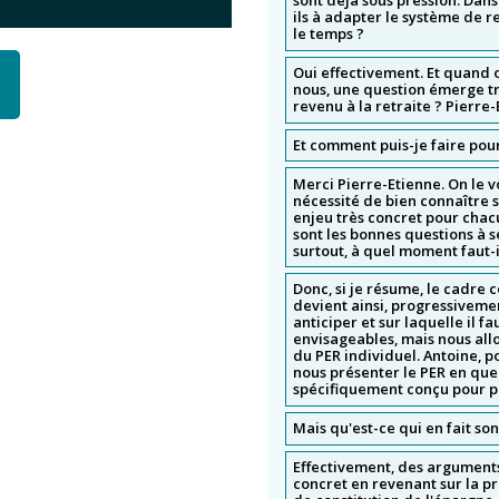
sont déjà sous pression. Dan
ils à adapter le système de r
le temps ?
Oui effectivement. Et quand 
nous, une question émerge tr
revenu à la retraite ? Pierre-
Et comment puis-je faire pour
Merci Pierre-Etienne. On le vo
nécessité de bien connaître s
enjeu très concret pour chacu
sont les bonnes questions à 
surtout, à quel moment faut-i
Donc, si je résume, le cadre co
devient ainsi, progressiveme
anticiper et sur laquelle il fa
envisageables, mais nous all
du PER individuel. Antoine,
nous présenter le PER en quel
spécifiquement conçu pour pr
Mais qu'est-ce qui en fait son
Effectivement, des arguments
concret en revenant sur la p