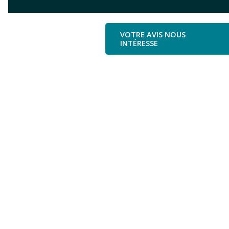
0
seconds
of
VOTRE AVIS NOUS
0
INTÉRESSE
seconds
Volume
90%