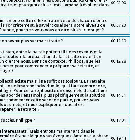
s ce contexte, comment les pouvoirs publics cherchent-
00:05:00
etraite, et pourquoi celui-ci est-il amené à évoluer dans
on ramène cette réflexion au niveau de chacun d'entre
ès concrètement, à savoir : quel sera notre niveau de
00:07:23
Etienne, pourriez-vous nous en dire plus sur le sujet ?
 en savoir plus sur ma retraite ?
00:11:19
it bien, entre la baisse potentielle des revenus et la
a situation, la préparation de la retraite devient un
n d'entre nous. Dans ce contexte, Philippe, quelles
00:12:28
se poser pour commencer à préparer sa retraite, et
l agir ?
llectif existe mais il ne suffit pas toujours. La retraite
nt, une démarche individuelle, qu'il faut comprendre,
ut agir. Pour ce faire, il existe un ensemble de solutions
ons aborder ensemble plus spécifiquement la solution
00:14:51
 pour commencer cette seconde partie, pouvez-vous
ques mots, et nous expliquer en quoi il est
éparer la retraite ?
 succès, Philippe ?
00:17:01
 intéressants ! Mais entrons maintenant dans le
remière étape clé que vous évoquiez, Antoine : la phase
00:19:44