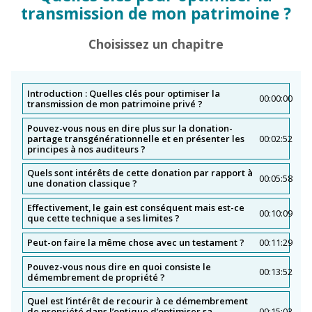
transmission de mon patrimoine ?
Comment organiser mon patrimoine en fonction de ma
situation familiale ?
Choisissez un chapitre
Introduction : Quelles clés pour optimiser la
00:00:00
transmission de mon patrimoine privé ?
Pouvez-vous nous en dire plus sur la donation-
partage transgénérationnelle et en présenter les
00:02:52
principes à nos auditeurs ?
Quels sont intérêts de cette donation par rapport à
00:05:58
une donation classique ?
Effectivement, le gain est conséquent mais est-ce
00:10:09
que cette technique a ses limites ?
Peut-on faire la même chose avec un testament ?
00:11:29
Pouvez-vous nous dire en quoi consiste le
00:13:52
démembrement de propriété ?
Quel est l’intérêt de recourir à ce démembrement
de propriété dans l’optique d’optimiser sa
00:15:03