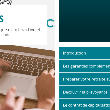
S
ue et interactive et
ce vie.
0
seconds
of
Introduction
0
seconds
Volume
90%
Les garanties complément
Préparer votre retraite a
Découvrir la prévoyance
Le contrat de capitalisati