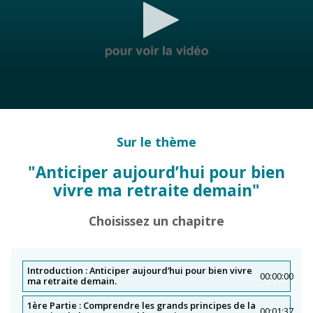
Comment organiser mon patrimoine en fonction de ma
situation familiale ?
0
seconds
of
Sur le thème
0
seconds
"Anticiper aujourd’hui pour bien
vivre ma retraite demain"
Choisissez un chapitre
Introduction : Anticiper aujourd’hui pour bien vivre
00:00:00
ma retraite demain.
1ère Partie : Comprendre les grands principes de la
00:01:37