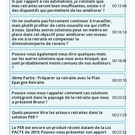
Si par rapport à ces estimations, je constate que
mes retraites seront bien insuffisantes, existe-t-il
00:13:49
des dispositifs qui permettent de les améliorer ?
On ne souhaite pas forcement continuer à travailler,
mais plutôt profiter de cette nouvelle vie qui s’offre
à nous. Quelles autres solutions peut-on mettre en
00:16:14
place dans cet objectif pour améliorer son niveau
de vie à la retraite et compenser la
diminution/perte de revenu ?
Pouvez-vous également nous dire quelques mots
sur les autres solutions que vous avez évoqué, qui
00:18:45
sont probablement moins connues de nos auditeurs
?
3ème Partie : Préparer sa retraite avec le Plan
00:20:10
Epargne Retraite
Pouvez-vous nous rappeler comment ces solutions
s’intègrent dans le paysage de la retraite que nous
00:20:32
a présenté Bruno ?
Quels peuvent être les acteurs retraites dans la
00:21:29
solution PER ?
Le PER est encore un produit récent datant de la Loi
PACTE de 2019. Pouvez-vous présenter son apport
00:22:32