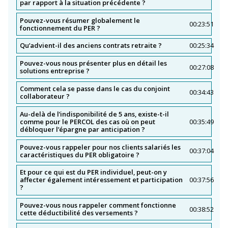
par rapport à la situation précédente ?
Pouvez-vous résumer globalement le
00:23:51
fonctionnement du PER ?
Qu’advient-il des anciens contrats retraite ?
00:25:34
Pouvez-vous nous présenter plus en détail les
00:27:08
solutions entreprise ?
Comment cela se passe dans le cas du conjoint
00:34:43
collaborateur ?
Au-delà de l’indisponibilité de 5 ans, existe-t-il
comme pour le PERCOL des cas où on peut
00:35:49
débloquer l’épargne par anticipation ?
Pouvez-vous rappeler pour nos clients salariés les
00:37:04
caractéristiques du PER obligatoire ?
Et pour ce qui est du PER individuel, peut-on y
affecter également intéressement et participation
00:37:56
?
Pouvez-vous nous rappeler comment fonctionne
00:38:52
cette déductibilité des versements ?